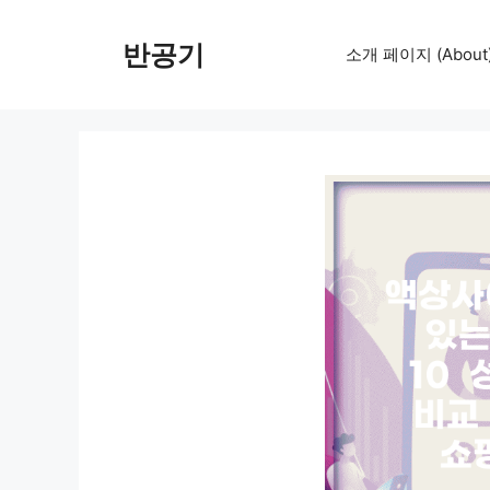
컨
텐
반공기
소개 페이지 (About
츠
로
건
너
뛰
기