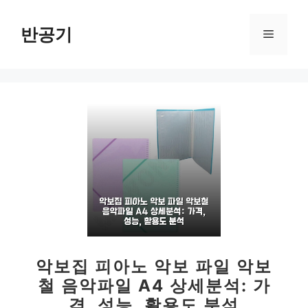
컨
텐
반공기
메
츠
로
뉴
건
너
뛰
기
악보집 피아노 악보 파일 악보
철 음악파일 A4 상세분석: 가
격, 성능, 활용도 분석