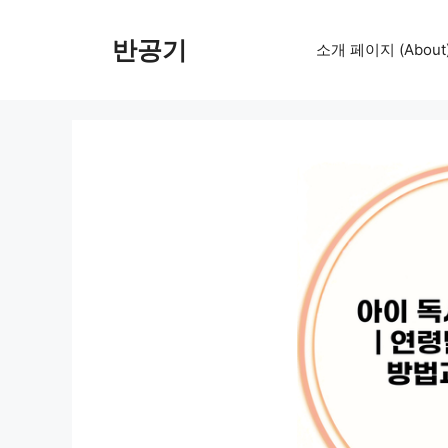
컨
텐
반공기
소개 페이지 (About
츠
로
건
너
뛰
기