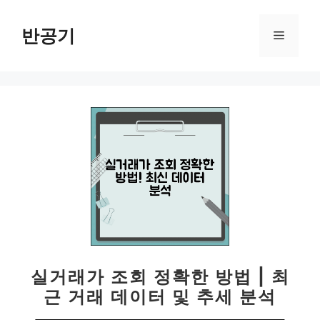
컨
텐
반공기
메
츠
로
뉴
건
너
뛰
기
실거래가 조회 정확한 방법 | 최
근 거래 데이터 및 추세 분석