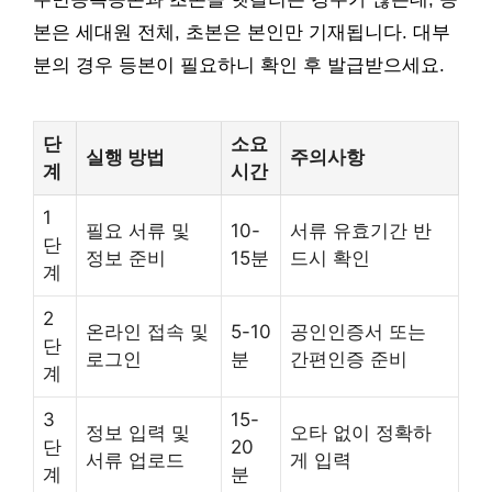
본은 세대원 전체, 초본은 본인만 기재됩니다. 대부
분의 경우 등본이 필요하니 확인 후 발급받으세요.
단
소요
실행 방법
주의사항
계
시간
1
필요 서류 및
10-
서류 유효기간 반
단
정보 준비
15분
드시 확인
계
2
온라인 접속 및
5-10
공인인증서 또는
단
로그인
분
간편인증 준비
계
3
15-
정보 입력 및
오타 없이 정확하
단
20
서류 업로드
게 입력
계
분