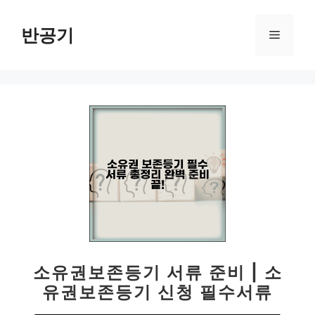
컨
텐
반공기
메
츠
로
뉴
건
너
뛰
기
소유권보존등기 서류 준비 | 소
유권보존등기 신청 필수서류