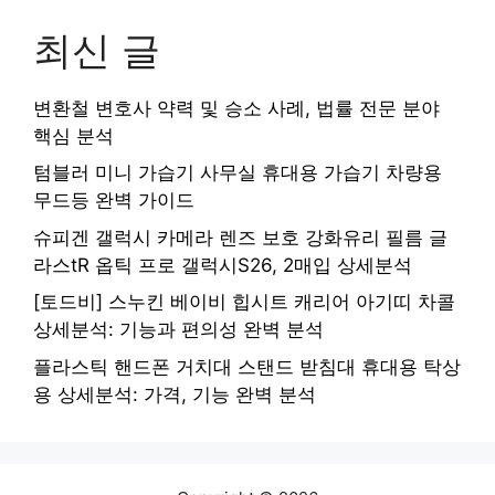
최신 글
변환철 변호사 약력 및 승소 사례, 법률 전문 분야
핵심 분석
텀블러 미니 가습기 사무실 휴대용 가습기 차량용
무드등 완벽 가이드
슈피겐 갤럭시 카메라 렌즈 보호 강화유리 필름 글
라스tR 옵틱 프로 갤럭시S26, 2매입 상세분석
[토드비] 스누킨 베이비 힙시트 캐리어 아기띠 차콜
상세분석: 기능과 편의성 완벽 분석
플라스틱 핸드폰 거치대 스탠드 받침대 휴대용 탁상
용 상세분석: 가격, 기능 완벽 분석