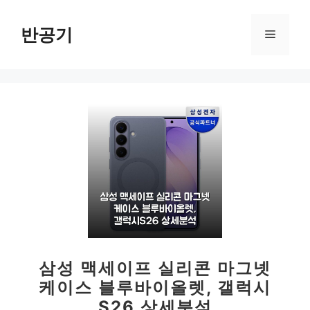
컨
텐
반공기
메
츠
로
뉴
건
너
뛰
기
삼성 맥세이프 실리콘 마그넷
케이스 블루바이올렛, 갤럭시
S26 상세분석