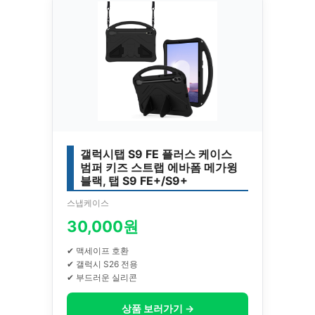
갤럭시탭 S9 FE 플러스 케이스
범퍼 키즈 스트랩 에바폼 메가윙
블랙, 탭 S9 FE+/S9+
스냅케이스
30,000원
✔ 맥세이프 호환
✔ 갤럭시 S26 전용
✔ 부드러운 실리콘
상품 보러가기 →