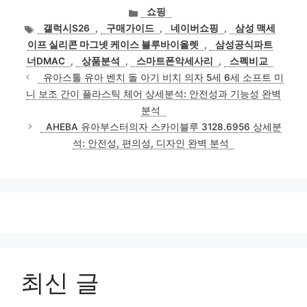
카
쇼핑
테
태
갤럭시S26
,
구매가이드
,
네이버쇼핑
,
삼성 맥세
고
그
이프 실리콘 마그넷 케이스 블루바이올렛
,
삼성공식파트
리
너DMAC
,
상품분석
,
스마트폰악세사리
,
스펙비교
유아스툴 유아 벤치 돌 아기 비치 의자 5세 6세 소프트 미
니 보조 간이 플라스틱 체어 상세분석: 안전성과 기능성 완벽
분석
AHEBA 유아부스터의자 스카이블루 3128.6956 상세분
석: 안전성, 편의성, 디자인 완벽 분석
최신 글