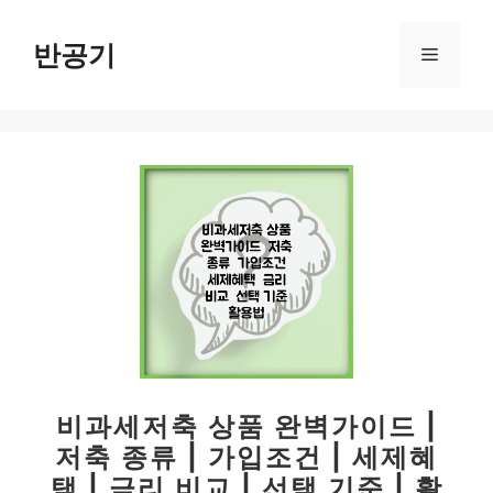
컨
텐
반공기
메
츠
로
뉴
건
너
뛰
기
비과세저축 상품 완벽가이드 |
저축 종류 | 가입조건 | 세제혜
택 | 금리 비교 | 선택 기준 | 활