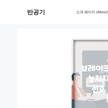
컨
텐
반공기
소개 페이지 (About
츠
로
건
너
뛰
기