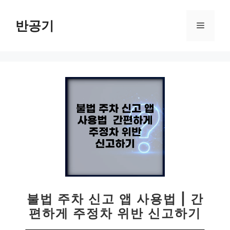
컨
텐
반공기
메
츠
로
뉴
건
너
뛰
기
불법 주차 신고 앱 사용법 | 간
편하게 주정차 위반 신고하기