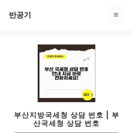
컨
텐
반공기
메
츠
로
뉴
건
너
뛰
기
부산지방국세청 상담 번호 | 부
산국세청 상담 번호