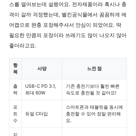
스를 열어보는데 설렜어요. 전자제품이라 혹시나 충
격이 갈까 걱정했는데, 벨킨공식몰에서 꼼꼼하게 에
어캡으로 완충 포장해주셔서 안심이 되었어요. 딱
필요한 만큼의 포장이라 쓰레기도 많이 나오지 않아
좋더라고요.
항
사양
느낀 점
목
출
USB-C PD 3.1,
기존 충전기보다 훨씬 빠른
력
최대 60W
속도로 충전될 것 같아요!
포
스마트폰과 태블릿을 동시에
트
듀얼 C타입
충전할 수 있어 정말 편리해
수
요.
지