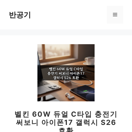
컨
텐
반공기
메
츠
로
뉴
건
너
뛰
기
벨킨 60W 듀얼 C타입 충전기
써보니 아이폰17 갤럭시 S26
호환