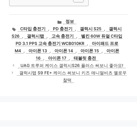
카
정보
테
태
C타입 충전기
,
PD 충전기
,
갤럭시 S25
,
갤럭시
고
그
S26
,
갤럭시탭
,
고속 충전기
,
벨킨 60W 듀얼 C타입
리
PD 3.1 PPS 고속 충전기 WCB010KR
,
아이패드 프로
M4
,
아이폰 13
,
아이폰 14
,
아이폰 15
,
아이폰
16
,
아이폰 17
,
태블릿 충전
UAG 트루퍼 케이스 갤럭시S26 플러스 써보니 좋아요!
갤럭시탭 S9 FE+ 케이스 써보니 키즈 애니멀비츠 옐로우
찰떡