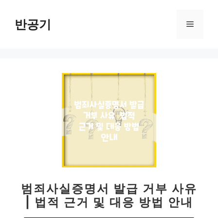
컨
텐
반공기
메
츠
로
뉴
건
너
뛰
기
범죄사실증명서 발급 거부 사유
| 법적 근거 및 대응 방법 안내