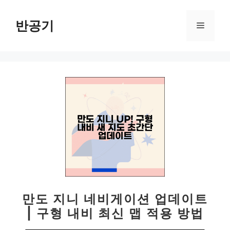
컨
텐
반공기
메
츠
로
뉴
건
너
뛰
기
만도 지니 네비게이션 업데이트
| 구형 내비 최신 맵 적용 방법