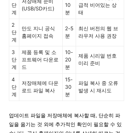
저장매체 준비
단
10
급적 비어있는 상
(USB/SD카드)
계
분
태
2
만도 지니 공식
2-5
최신 버전의 웹 브
단
홈페이지 접속
분
라우저 사용 권장
계
3
제품 등록 및 소
10-
제품 시리얼 번호
단
프트웨어 다운로
20
미리 준비
계
드
분
4
15-
저장매체에 다운
파일 복사 중 오류
단
30
로드 파일 복사
발생 시 재시도
계
분
업데이트 파일을 저장매체에 복사할 때, 단순히 파
일을 옮기는 것 외에 추가적인 확인이 필요할 수 있