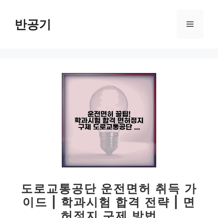
컨
텐
반공기
메
츠
로
뉴
건
너
뛰
기
도로교통공단 운전면허 취득 가
이드 | 학과시험 합격 전략 | 면
허정지 구제 방법