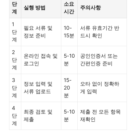
단
소요
실행 방법
주의사항
계
시간
1
필요 서류 및
10-
서류 유효기간 반
단
정보 준비
15분
드시 확인
계
2
온라인 접속 및
5-10
공인인증서 또는
단
로그인
분
간편인증 준비
계
3
15-
정보 입력 및
오타 없이 정확하
단
20
서류 업로드
게 입력
계
분
4
최종 검토 및
5-10
제출 전 모든 항목
단
제출
분
재확인
계