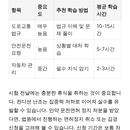
중요
평균 학습
항목
추천 학습 방법
도
시간
도로교통
매우
법규 이해 및 문
10-15시
법규
높음
제 풀이
간
안전운전
상황별 대처 학
높음
5-7시간
요령
습
자동차 관
중간
필수 지식 암기
2-3시간
리
시험 전날에는 충분한 휴식을 취하는 것이 중요합니
다. 컨디션 난조는 집중력 저하로 이어져 실수를 유
발할 수 있습니다. 만약 운전면허 정지 처분을 받았
다면, 법원에서 진행하는 면허정지 취소 또는 감경
신청을 고려해 볼 수 있습니다. 신청 기간은 보통 처