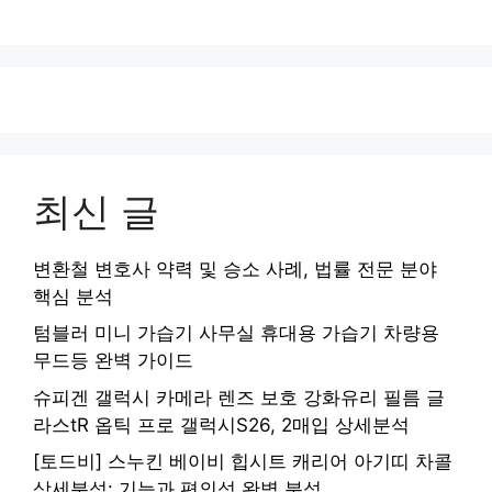
최신 글
변환철 변호사 약력 및 승소 사례, 법률 전문 분야
핵심 분석
텀블러 미니 가습기 사무실 휴대용 가습기 차량용
무드등 완벽 가이드
슈피겐 갤럭시 카메라 렌즈 보호 강화유리 필름 글
라스tR 옵틱 프로 갤럭시S26, 2매입 상세분석
[토드비] 스누킨 베이비 힙시트 캐리어 아기띠 차콜
상세분석: 기능과 편의성 완벽 분석