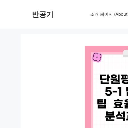
컨
텐
반공기
소개 페이지 (About
츠
로
건
너
뛰
기