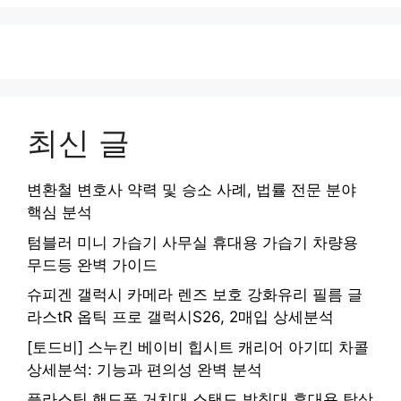
최신 글
변환철 변호사 약력 및 승소 사례, 법률 전문 분야
핵심 분석
텀블러 미니 가습기 사무실 휴대용 가습기 차량용
무드등 완벽 가이드
슈피겐 갤럭시 카메라 렌즈 보호 강화유리 필름 글
라스tR 옵틱 프로 갤럭시S26, 2매입 상세분석
[토드비] 스누킨 베이비 힙시트 캐리어 아기띠 차콜
상세분석: 기능과 편의성 완벽 분석
플라스틱 핸드폰 거치대 스탠드 받침대 휴대용 탁상