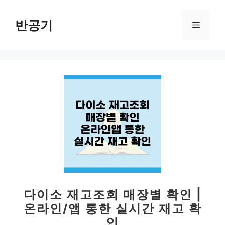
컨
텐
반공기
메
츠
로
뉴
건
너
뛰
기
다이소 재고조회 매장별 확인 |
온라인/앱 통한 실시간 재고 확
인