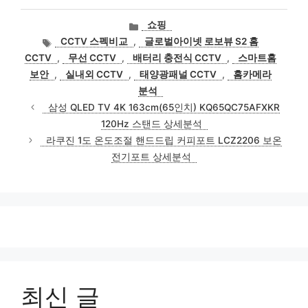
카
쇼핑
테
태
CCTV 스펙비교
,
글로벌아이넷 로보뷰 S2 홈
고
그
CCTV
,
무선 CCTV
,
배터리 충전식 CCTV
,
스마트홈
리
보안
,
실내외 CCTV
,
태양광패널 CCTV
,
홈카메라
분석
삼성 QLED TV 4K 163cm(65인치) KQ65QC75AFXKR
120Hz 스탠드 상세분석
라쿠진 1도 온도조절 핸드드립 커피포트 LCZ2206 보온
전기포트 상세분석
최신 글