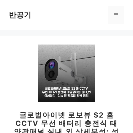
컨
텐
반공기
메
츠
로
뉴
건
너
뛰
기
글로벌아이넷 로보뷰 S2 홈
CCTV 무선 배터리 충전식 태
양광패널 실내.외 상세분석: 성