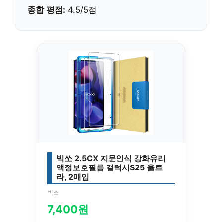
종합 평점:
4.5/5점
빅쏘 2.5CX 지문인식 강화유리
액정보호필름 갤럭시S25 울트
라, 2매입
빅쏘
7,400원