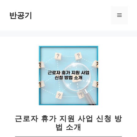
컨
텐
반공기
메
츠
로
뉴
건
너
뛰
기
근로자 휴가 지원 사업 신청 방
법 소개