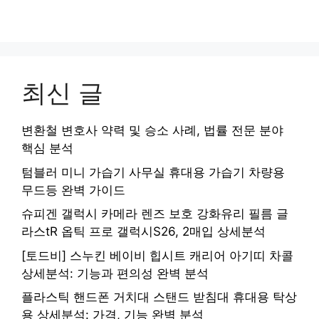
최신 글
변환철 변호사 약력 및 승소 사례, 법률 전문 분야
핵심 분석
텀블러 미니 가습기 사무실 휴대용 가습기 차량용
무드등 완벽 가이드
슈피겐 갤럭시 카메라 렌즈 보호 강화유리 필름 글
라스tR 옵틱 프로 갤럭시S26, 2매입 상세분석
[토드비] 스누킨 베이비 힙시트 캐리어 아기띠 차콜
상세분석: 기능과 편의성 완벽 분석
플라스틱 핸드폰 거치대 스탠드 받침대 휴대용 탁상
용 상세분석: 가격, 기능 완벽 분석