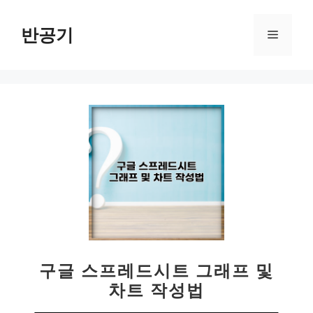
컨
텐
반공기
메
츠
로
뉴
건
너
뛰
기
구글 스프레드시트 그래프 및
차트 작성법