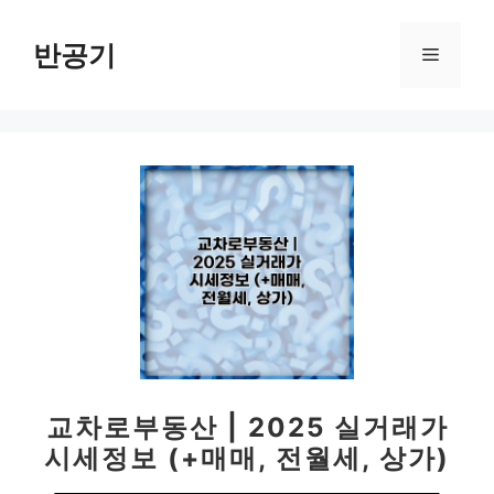
컨
텐
반공기
메
츠
로
뉴
건
너
뛰
기
교차로부동산 | 2025 실거래가
시세정보 (+매매, 전월세, 상가)