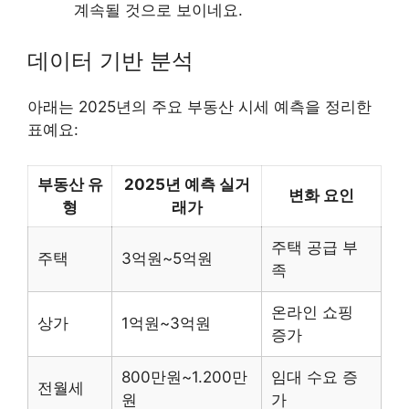
계속될 것으로 보이네요.
데이터 기반 분석
아래는 2025년의 주요 부동산 시세 예측을 정리한
표예요:
부동산 유
2025년 예측 실거
변화 요인
형
래가
주택 공급 부
주택
3억원~5억원
족
온라인 쇼핑
상가
1억원~3억원
증가
800만원~1.200만
임대 수요 증
전월세
원
가