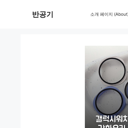
컨
텐
반공기
소개 페이지 (About
츠
로
건
너
뛰
기