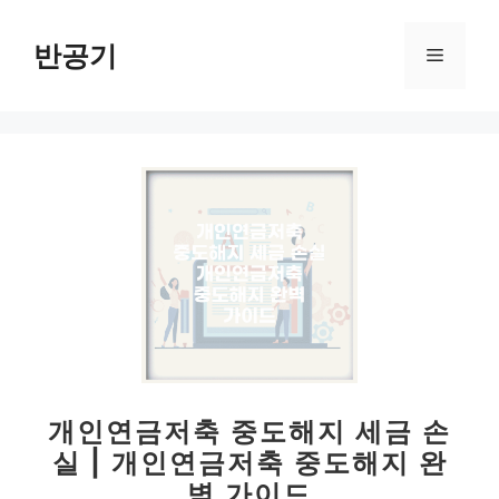
컨
텐
반공기
메
츠
로
뉴
건
너
뛰
기
개인연금저축 중도해지 세금 손
실 | 개인연금저축 중도해지 완
벽 가이드