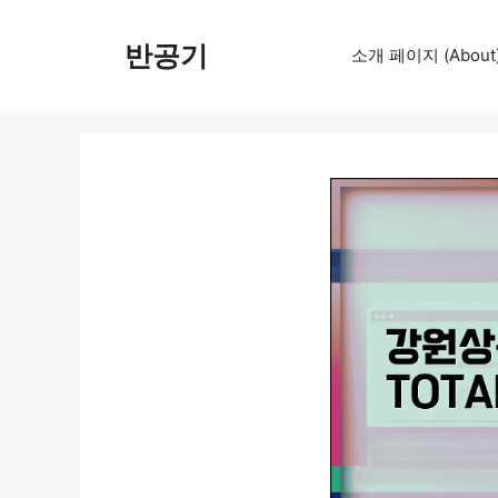
컨
텐
반공기
소개 페이지 (About
츠
로
건
너
뛰
기